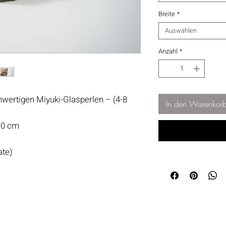
Breite
*
Auswählen
Anzahl
*
hwertigen Miyuki-Glasperlen – (4-8
In den Warenkor
1.0 cm
ate)