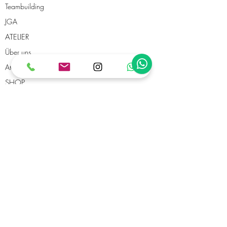
Teambuilding
JGA
ATELIER
Über uns
Atelierplätze mieten
SHOP
Gutscheine
DIY-Shop
Eventlocation mieten
ADRESSE
CoArt UG (haftungsbeschränkt)
Wörthstraße 22
81667 München
TELEFON