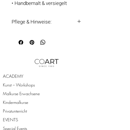
• Handbemalt & versiegelt
Pflege & Hinweise:
Vor intensiver
Sonneneinstrahlung schützen.
Mit trockenem, weichem Tuch
reinigen.
ACADEMY
Kunst – Workshops
Malkurse Erwachsene
Kindermalkurse
Privatunterricht
EVENTS
Special Events