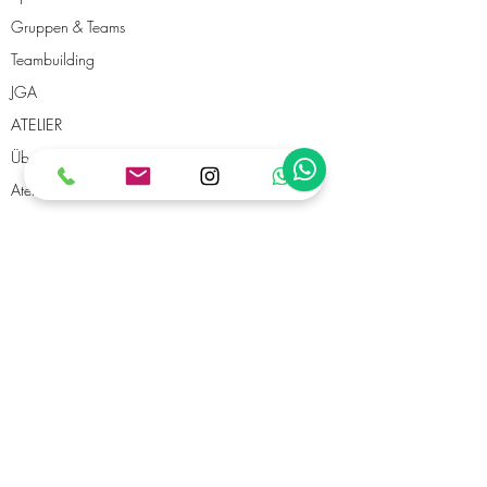
Gruppen & Teams
Teambuilding
JGA
ATELIER
Über uns
Atelierplätze mieten
SHOP
Gutscheine
DIY-Shop
Eventlocation mieten
ADRESSE
CoArt UG (haftungsbeschränkt)
Wörthstraße 22
81667 München